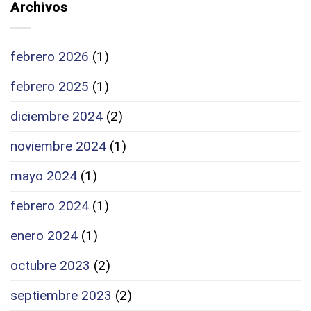
NEGATIVAS
Archivos
inmovilizado
de
¿Gasto
Trabajo
o
de
Inversión?
febrero 2026
(1)
Auditoria
de
febrero 2025
(1)
Cuentas
2024
diciembre 2024
(2)
noviembre 2024
(1)
mayo 2024
(1)
febrero 2024
(1)
enero 2024
(1)
octubre 2023
(2)
septiembre 2023
(2)