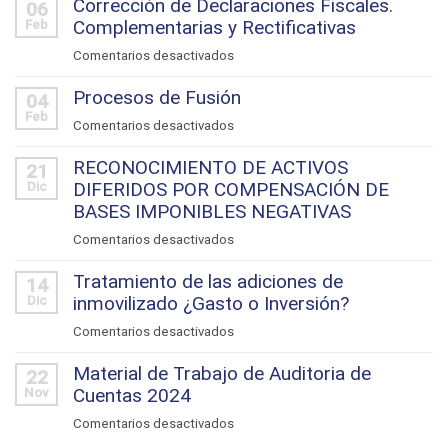
Corrección de Declaraciones Fiscales.
06
Complementarias y Rectificativas
Feb
en
Comentarios desactivados
Corrección
Procesos de Fusión
de
04
Feb
Declaraciones
en
Comentarios desactivados
Fiscales.
Procesos
Complementarias
RECONOCIMIENTO DE ACTIVOS
de
21
y
DIFERIDOS POR COMPENSACIÓN DE
Dic
Fusión
Rectificativas
BASES IMPONIBLES NEGATIVAS
en
Comentarios desactivados
RECONOCIMIENTO
Tratamiento de las adiciones de
DE
14
inmovilizado ¿Gasto o Inversión?
Dic
ACTIVOS
DIFERIDOS
en
Comentarios desactivados
POR
Tratamiento
COMPENSACIÓN
Material de Trabajo de Auditoria de
de
22
DE
Cuentas 2024
Nov
las
BASES
adiciones
en
Comentarios desactivados
IMPONIBLES
de
Material