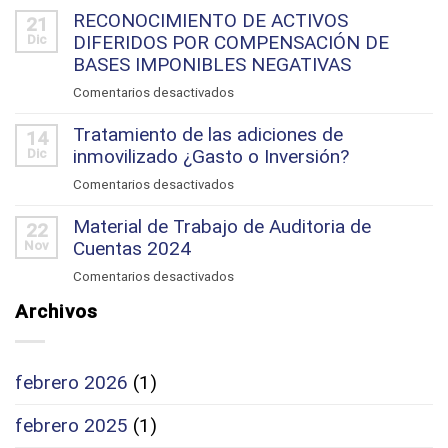
Complementarias
RECONOCIMIENTO DE ACTIVOS
de
21
y
DIFERIDOS POR COMPENSACIÓN DE
Dic
Fusión
Rectificativas
BASES IMPONIBLES NEGATIVAS
en
Comentarios desactivados
RECONOCIMIENTO
Tratamiento de las adiciones de
DE
14
inmovilizado ¿Gasto o Inversión?
Dic
ACTIVOS
DIFERIDOS
en
Comentarios desactivados
POR
Tratamiento
COMPENSACIÓN
Material de Trabajo de Auditoria de
de
22
DE
Cuentas 2024
Nov
las
BASES
adiciones
en
Comentarios desactivados
IMPONIBLES
de
Material
NEGATIVAS
Archivos
inmovilizado
de
¿Gasto
Trabajo
o
de
Inversión?
febrero 2026
(1)
Auditoria
de
febrero 2025
(1)
Cuentas
2024