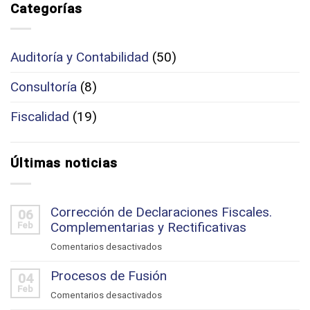
Categorías
Auditoría y Contabilidad
(50)
Consultoría
(8)
Fiscalidad
(19)
Últimas noticias
Corrección de Declaraciones Fiscales.
06
Complementarias y Rectificativas
Feb
en
Comentarios desactivados
Corrección
Procesos de Fusión
de
04
Feb
Declaraciones
en
Comentarios desactivados
Fiscales.
Procesos