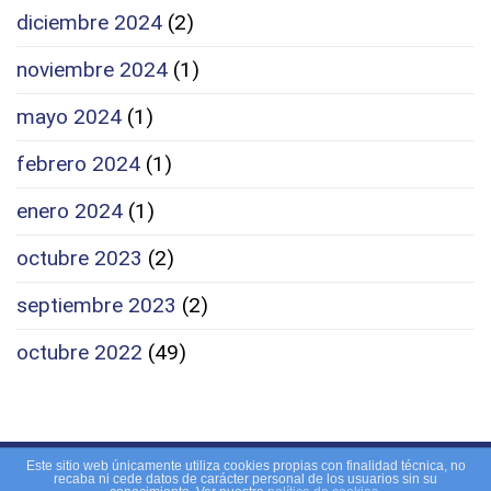
diciembre 2024
(2)
noviembre 2024
(1)
mayo 2024
(1)
febrero 2024
(1)
enero 2024
(1)
octubre 2023
(2)
septiembre 2023
(2)
octubre 2022
(49)
Copyright 2026 © -
Aviso Legal, RGPD - Política de
Este sitio web únicamente utiliza cookies propias con finalidad técnica, no
recaba ni cede datos de carácter personal de los usuarios sin su