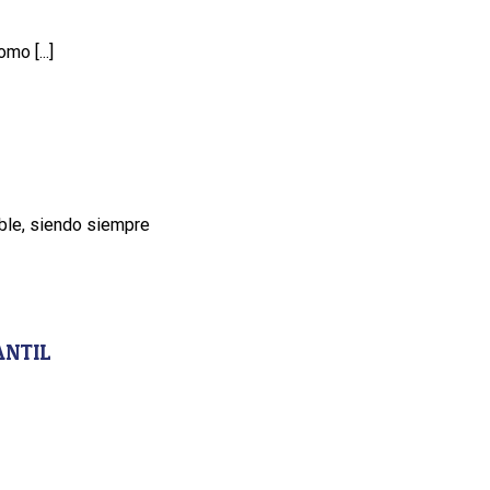
o [...]
ble, siendo siempre
ANTIL